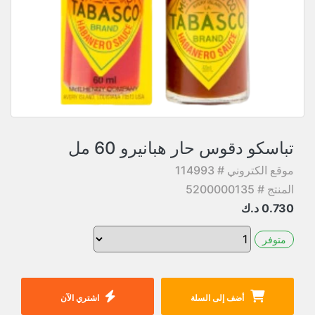
تباسكو دقوس حار هبانيرو 60 مل
موقع الكتروني # 114993
المنتج # 5200000135
0.730
د.ك
متوفر
أضف إلى السلة
اشتري الآن