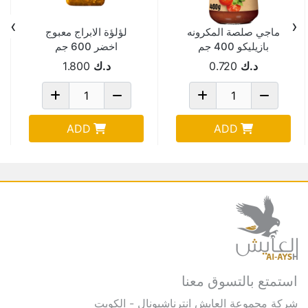
›
‹
ماجي صلصة المكرونه
لؤلؤة الابراج معبوج
بازيليكو 400 جم
اخضر 600 جم
د.ك
0.720
د.ك
1.800
ADD
ADD
استمتع بالتسوق معنا
شركة مجموعة العايش انترناشيونال - الكويت