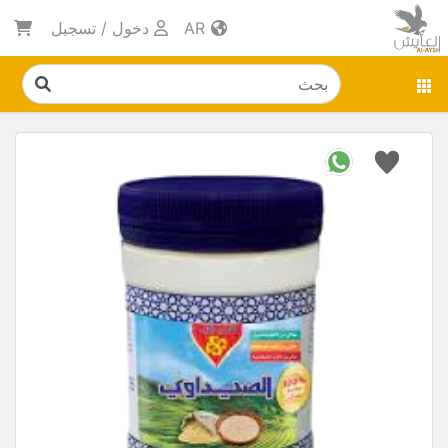
AR
دخول
/
تسجيل