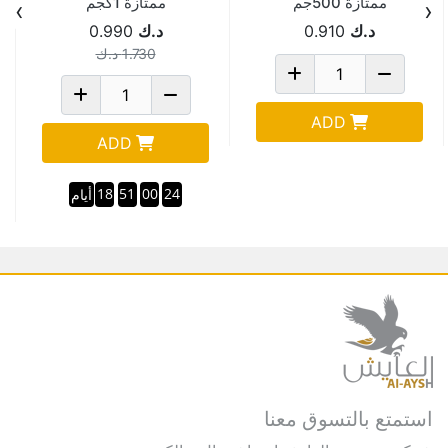
ممتازة 500جم
ممتازة 1كجم
›
‹
د.ك
0.910
د.ك
0.990
1.730
د.ك
ADD
ADD
18
51
00
24
أيام
استمتع بالتسوق معنا