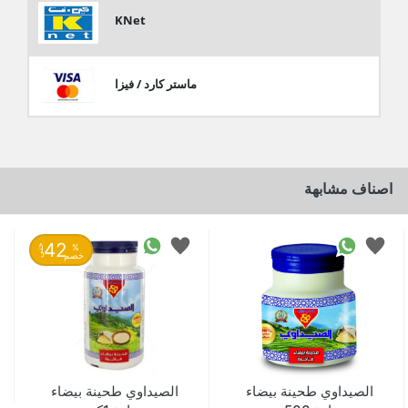
KNet
ماستر كارد / فيزا
اصناف مشابهة
42
%
حتى
خصم
الصيداوي طحينة بيضاء
الصيداوي طحينة بيضاء