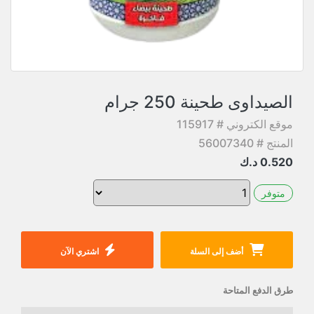
الصيداوى طحينة 250 جرام
موقع الكتروني # 115917
المنتج # 56007340
0.520
د.ك
متوفر
أضف إلى السلة
اشتري الآن
طرق الدفع المتاحة