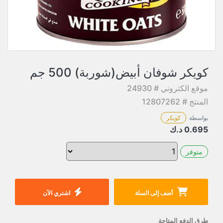
كويكر شوفان أبيض(شوربة) 500 جم
موقع الكتروني # 24930
المنتج # 12807262
بواسطة
كويكر
0.695
د.ك
متوفر
أضف إلى السلة
اشتري الآن
طرق الدفع المتاحة