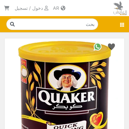
AR
دخول
/
تسجيل