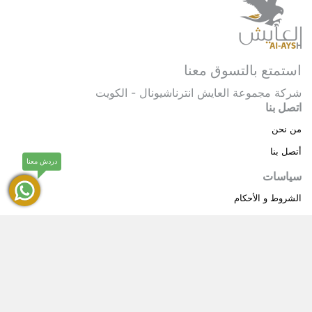
استمتع بالتسوق معنا
شركة مجموعة العايش انترناشيونال - الكويت
اتصل بنا
من نحن
أتصل بنا
دردش معنا
سياسات
الشروط و الأحكام
سياسة خاصة
حقوق النشر © 2025 مجموعة العايش انترناشيونال . كل
®
الحقوق محفوظة.
العايش