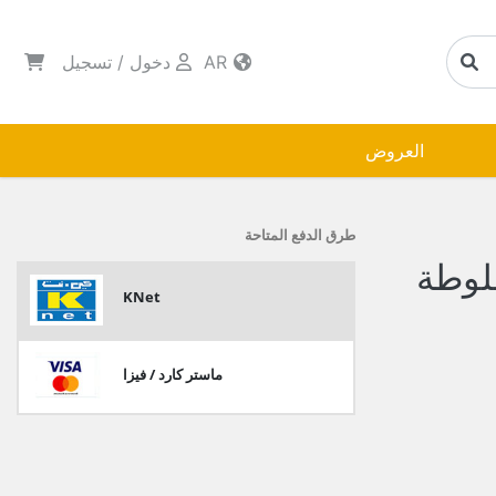
AR
دخول
/
تسجيل
العروض
طرق الدفع المتاحة
خلوطة
KNet
ماستر كارد / فيزا