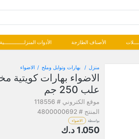
ــــلات
الأصناف الطازجة
الأدوات المنزلـــــــــــــية
منزل
بهارات وتوابل وملح
الاضواء
الاضواء بهارات كويتية م
علب 250 جم
موقع الكتروني # 118556
المنتج # 4800000692
بواسطة
الاضواء
1.050
د.ك