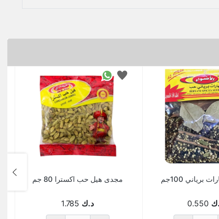
ت برياني 100جم
مجدى هيل حب اكسترا 80 جم
ك
0.550
د.ك
1.785