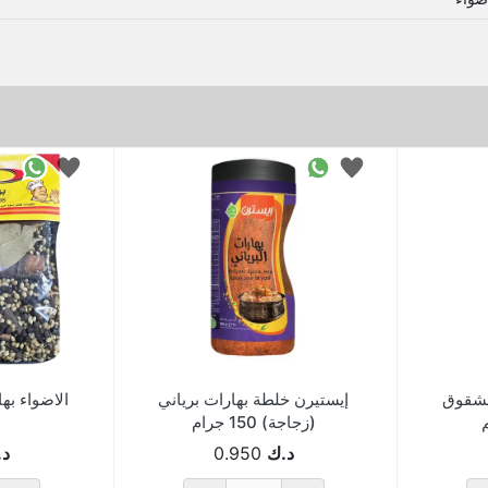
مشقوق
إيستيرن خلطة بهارات برياني
الاضواء بهارا
(زجاجة) 150 جرام
د.ك
0.950
د.