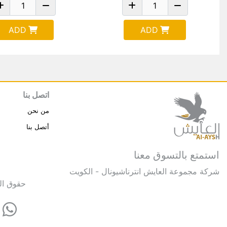
ADD
ADD
اتصل بنا
من نحن
أتصل بنا
استمتع بالتسوق معنا
شركة مجموعة العايش انترناشيونال - الكويت
حقوق النشر © 2025 مجموعة العايش 