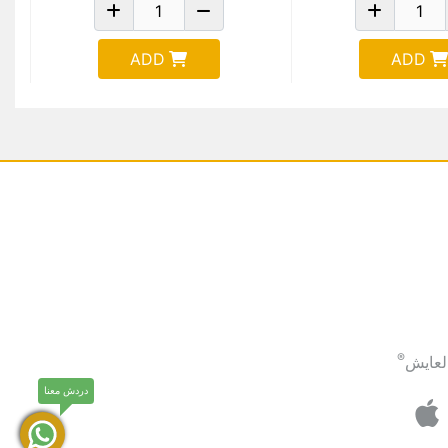
ADD
ADD
®
لعايش
دردش معنا