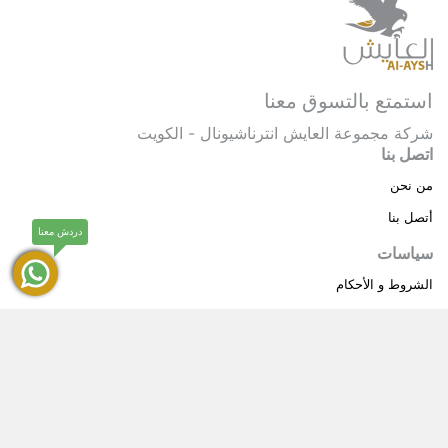
استمتع بالتسوق معنا
شركة مجموعة العايش انترناشيونال - الكويت
اتصل بنا
من نحن
أتصل بنا
دردش معنا
سياسات
الشروط و الأحكام
سياسة خاصة
حقوق النشر © 2025 مجموعة العايش انترناشيونال . كل
®
الحقوق محفوظة.
العايش