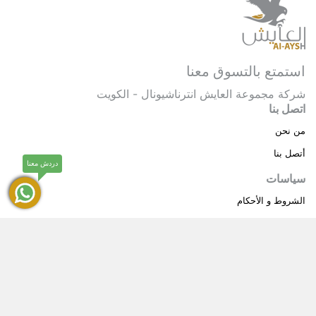
استمتع بالتسوق معنا
شركة مجموعة العايش انترناشيونال - الكويت
اتصل بنا
من نحن
أتصل بنا
دردش معنا
سياسات
الشروط و الأحكام
سياسة خاصة
حقوق النشر © 2025 مجموعة العايش انترناشيونال . كل
®
الحقوق محفوظة.
العايش