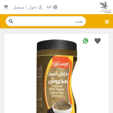
AR
دخول
/
تسجيل