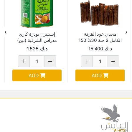
›
‹
مجدي عود القرفة
إيستيرن بودرة كاري
الكامل 2 حبة 30% 150
مدراس الشرقية (تين)
جم Pack Of 20
400 جم
د.ك
15.400
د.ك
1.525
ADD
ADD