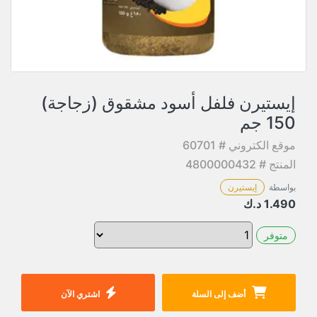
إيستيرن فلفل أسود مشقوق (زجاجة)
150 جم
موقع الكتروني # 60701
المنتج # 4800000432
بواسطة
إيستيرن
1.490
د.ك
متوفر
أضف إلى السلة
اشتري الآن