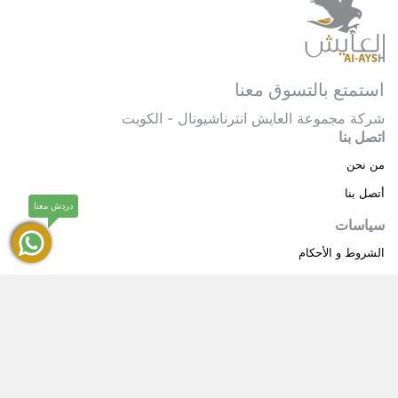
استمتع بالتسوق معنا
شركة مجموعة العايش انترناشيونال - الكويت
اتصل بنا
من نحن
أتصل بنا
دردش معنا
سياسات
الشروط و الأحكام
سياسة خاصة
حقوق النشر © 2025 مجموعة العايش انترناشيونال . كل
®
الحقوق محفوظة.
العايش