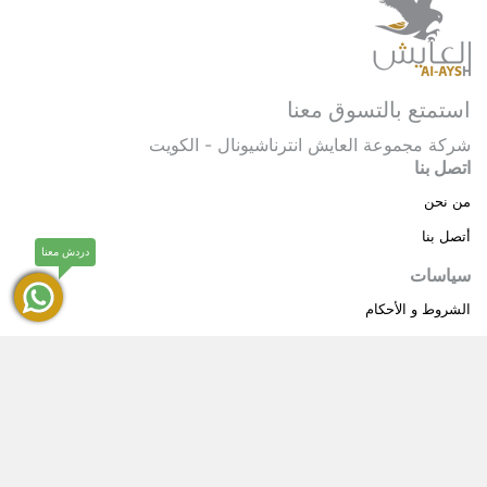
استمتع بالتسوق معنا
شركة مجموعة العايش انترناشيونال - الكويت
اتصل بنا
من نحن
أتصل بنا
دردش معنا
سياسات
الشروط و الأحكام
سياسة خاصة
حقوق النشر © 2025 مجموعة العايش انترناشيونال . كل
®
الحقوق محفوظة.
العايش