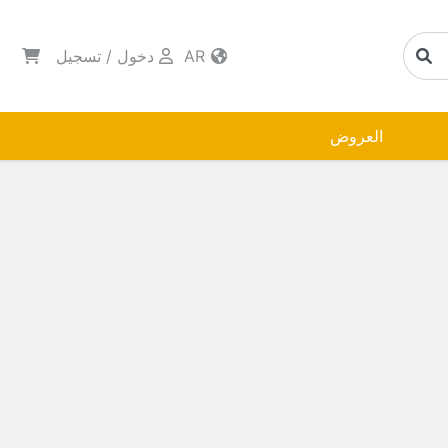
AR
دخول
/
تسجيل
العروض