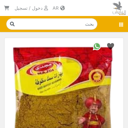
AR
دخول
/
تسجيل