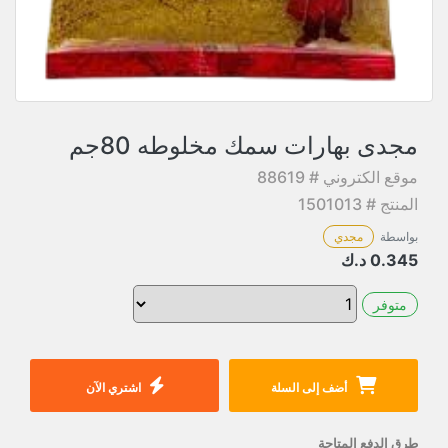
مجدى بهارات سمك مخلوطه 80جم
موقع الكتروني # 88619
المنتج # 1501013
بواسطة
مجدي
0.345
د.ك
متوفر
أضف إلى السلة
اشتري الآن
طرق الدفع المتاحة