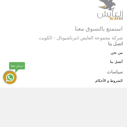
استمتع بالتسوق معنا
شركة مجموعة العايش انترناشيونال - الكويت
اتصل بنا
من نحن
أتصل بنا
دردش معنا
سياسات
الشروط و الأحكام
سياسة خاصة
حقوق النشر © 2025 مجموعة العايش انترناشيونال . كل
®
الحقوق محفوظة.
العايش