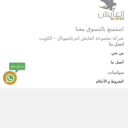
استمتع بالتسوق معنا
شركة مجموعة العايش انترناشيونال - الكويت
اتصل بنا
من نحن
أتصل بنا
دردش معنا
سياسات
الشروط و الأحكام
سياسة خاصة
حقوق النشر © 2025 مجموعة العايش انترناشيونال . كل
®
الحقوق محفوظة.
العايش