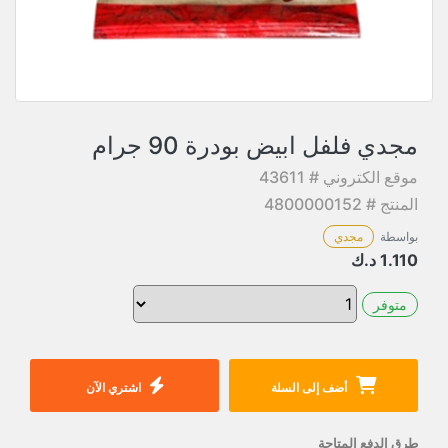
مجدي فلفل ابيض بودرة 90 جرام
موقع الكتروني # 43611
المنتج # 4800000152
بواسطة
مجدي
1.110
د.ك
متوفر
أضف إلى السلة
اشتري الآن
طرق الدفع المتاحة