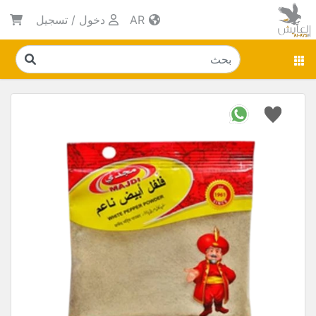
AR
دخول
/
تسجيل