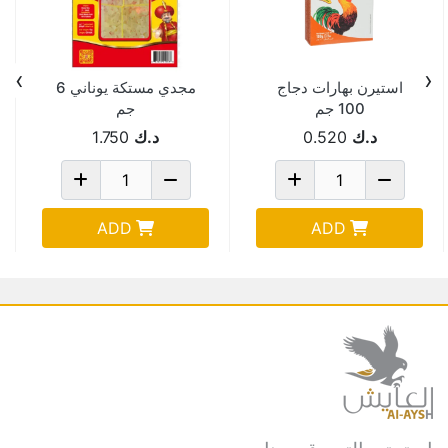
›
‹
استيرن بهارات دجاج
مجدي مستكة يوناني 6
100 جم
جم
د.ك
0.520
د.ك
1.750
ADD
ADD