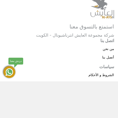
استمتع بالتسوق معنا
شركة مجموعة العايش انترناشيونال - الكويت
اتصل بنا
من نحن
أتصل بنا
دردش معنا
سياسات
الشروط و الأحكام
سياسة خاصة
حقوق النشر © 2025 مجموعة العايش انترناشيونال . كل
®
الحقوق محفوظة.
العايش