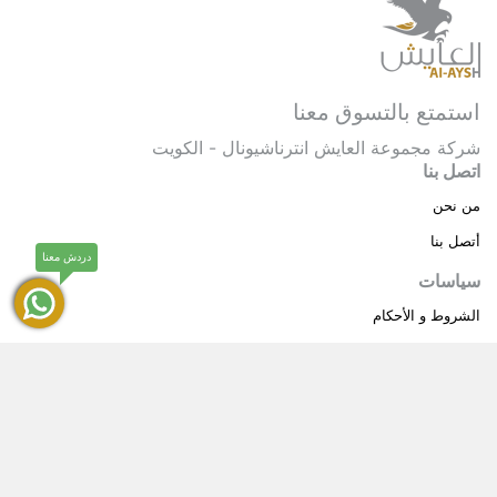
استمتع بالتسوق معنا
شركة مجموعة العايش انترناشيونال - الكويت
اتصل بنا
من نحن
أتصل بنا
دردش معنا
سياسات
الشروط و الأحكام
سياسة خاصة
حقوق النشر © 2025 مجموعة العايش انترناشيونال . كل
®
الحقوق محفوظة.
العايش