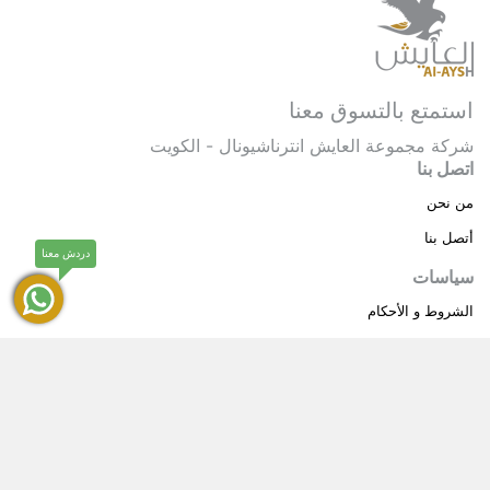
استمتع بالتسوق معنا
شركة مجموعة العايش انترناشيونال - الكويت
اتصل بنا
من نحن
أتصل بنا
دردش معنا
سياسات
الشروط و الأحكام
سياسة خاصة
حقوق النشر © 2025 مجموعة العايش انترناشيونال . كل
®
الحقوق محفوظة.
العايش