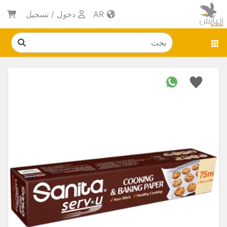
AR
دخول
/
تسجيل