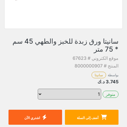
سانيتا ورق زبدة للخبز والطهي 45 سم
* 75 متر
موقع الكتروني # 67623
المنتج # 8000000907
بواسطة
سانيتا
3.745
د.ك
متوفر
أضف إلى السلة
اشتري الآن