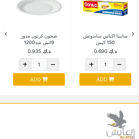
›
‹
سانيتا اكياس ساندوتش
صحون كرتون مدور
150 كيس
9انش شد1200
د.ك
0.690
د.ك
0.935
ADD
ADD