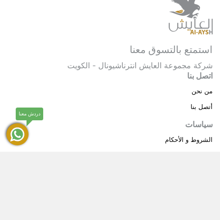
استمتع بالتسوق معنا
شركة مجموعة العايش انترناشيونال - الكويت
اتصل بنا
من نحن
أتصل بنا
دردش معنا
سياسات
الشروط و الأحكام
سياسة خاصة
حقوق النشر © 2025 مجموعة العايش انترناشيونال . كل
®
الحقوق محفوظة.
العايش