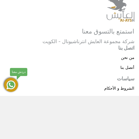
استمتع بالتسوق معنا
شركة مجموعة العايش انترناشيونال - الكويت
اتصل بنا
من نحن
أتصل بنا
دردش معنا
سياسات
الشروط و الأحكام
سياسة خاصة
حقوق النشر © 2025 مجموعة العايش انترناشيونال . كل
®
الحقوق محفوظة.
العايش