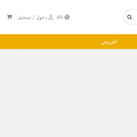
AR
دخول
/
تسجيل
العروض