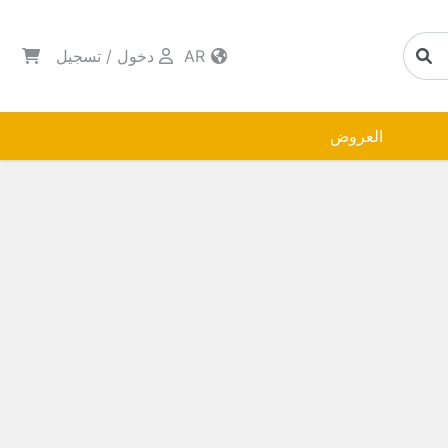
AR
دخول
/
تسجيل
العروض