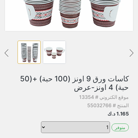
كاسات ورق 9 اونز (100 حبة) +(50
حبة) 4 اونز-عرض
موقع الكتروني # 13354
المنتج # 55032766
1.165
د.ك
متوفر