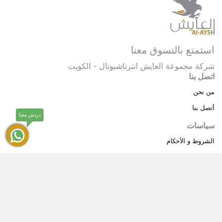
استمتع بالتسوق معنا
شركة مجموعة العايش انترناشيونال - الكويت
اتصل بنا
من نحن
أتصل بنا
دردش معنا
سياسات
الشروط و الأحكام
سياسة خاصة
حقوق النشر © 2025 مجموعة العايش انترناشيونال . كل
®
الحقوق محفوظة.
العايش