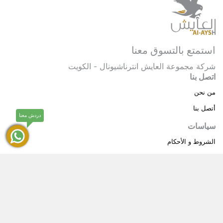
استمتع بالتسوق معنا
شركة مجموعة العايش انترناشيونال - الكويت
اتصل بنا
من نحن
أتصل بنا
دردش معنا
سياسات
الشروط و الأحكام
سياسة خاصة
حقوق النشر © 2025 مجموعة العايش انترناشيونال . كل
®
الحقوق محفوظة.
العايش