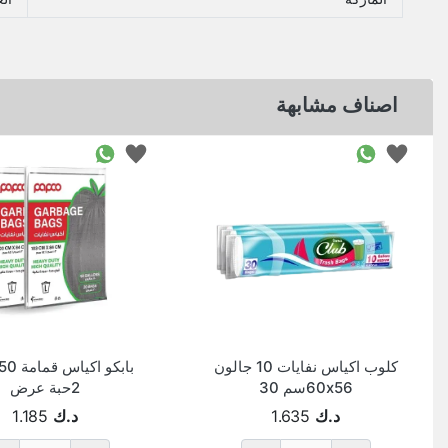
اصناف مشابهة
كلوب اكياس نفايات 10 جالون
60x56سم 30
2حبة عرض
د.ك
1.635
د.ك
1.185