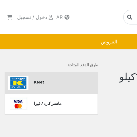
AR
دخول
/
تسجيل
العروض
طرق الدفع المتاحة
العايش اكياس قمامة 1/2كيلو
KNet
ماستر كارد / فيزا