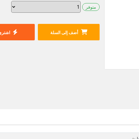
متوفر
أضف إلى السلة
اشتري 
عايش