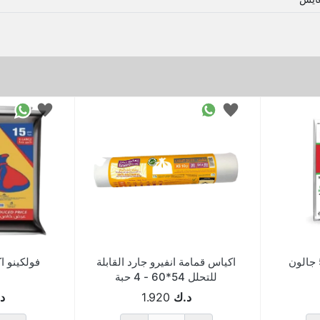
بابكو اكياس قمامة 50 جالون
اكياس قمامة انفيرو جارد القابلة
للتحلل 54*60 - 4 حبة
د.ك
1.920
د