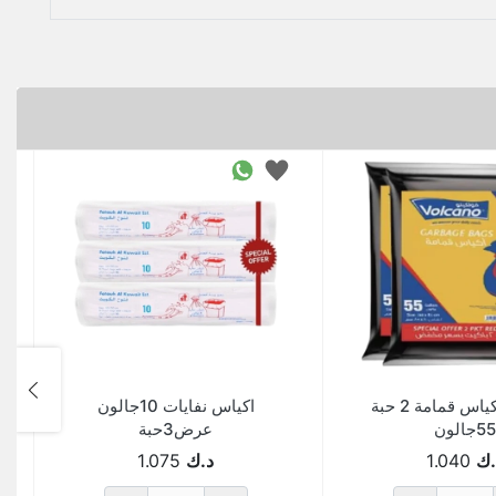
فولكينو اكياس قمامة 2 حبة
اكياس نفايات 10جالون
55جالون
عرض3حبة
.ك
1.040
د.ك
1.075