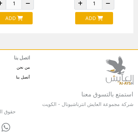
ADD
ADD
اتصل بنا
من نحن
أتصل بنا
استمتع بالتسوق معنا
شركة مجموعة العايش انترناشيونال - الكويت
حقوق النشر © 2025 مجموعة العايش 