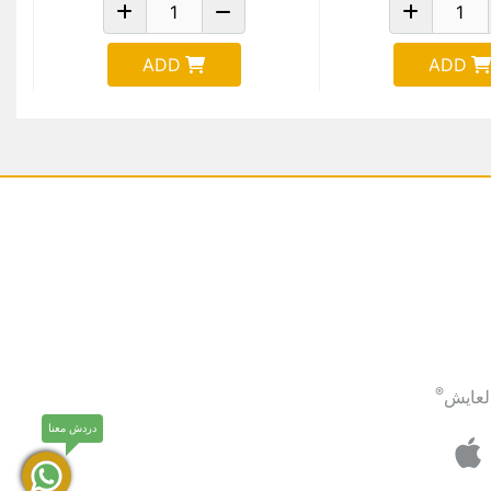
ADD
ADD
®
لعايش
دردش معنا