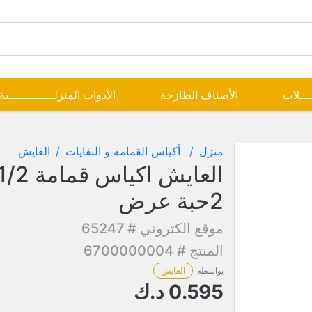
ــــلات
الأصناف الطازجة
الأدوات المنزلـــــــــــــية
منزل
أكياس القمامة و النفايات
العايش
2حبة عرض
موقع الكتروني # 65247
المنتج # 6700000004
بواسطة
العايش
0.595
د.ك