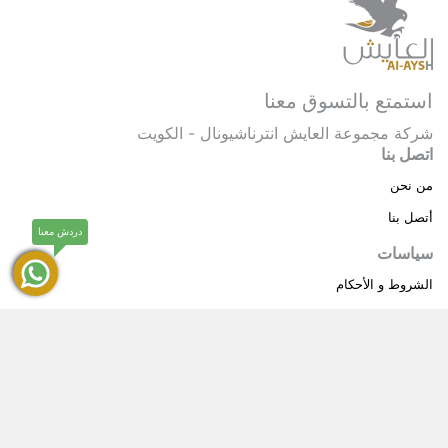
استمتع بالتسوق معنا
شركة مجموعة العايش انترناشيونال - الكويت
اتصل بنا
من نحن
أتصل بنا
دردش معنا
سياسات
الشروط و الأحكام
سياسة خاصة
حقوق النشر © 2025 مجموعة العايش انترناشيونال . كل
®
الحقوق محفوظة.
العايش