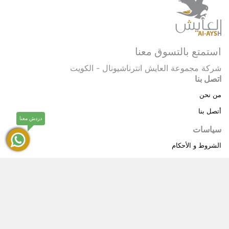
استمتع بالتسوق معنا
شركة مجموعة العايش انترناشيونال - الكويت
اتصل بنا
من نحن
أتصل بنا
دردش معنا
سياسات
الشروط و الأحكام
سياسة خاصة
حقوق النشر © 2025 مجموعة العايش انترناشيونال . كل
®
الحقوق محفوظة.
العايش