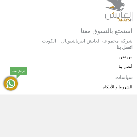
استمتع بالتسوق معنا
شركة مجموعة العايش انترناشيونال - الكويت
اتصل بنا
من نحن
أتصل بنا
دردش معنا
سياسات
الشروط و الأحكام
سياسة خاصة
حقوق النشر © 2025 مجموعة العايش انترناشيونال . كل
®
الحقوق محفوظة.
العايش