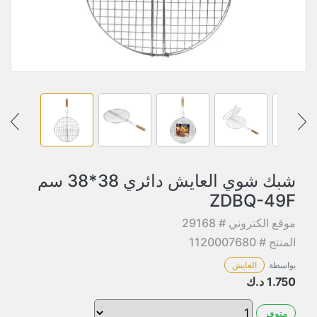
شبك شوي العايش دائري 38*38 سم
ZDBQ-49F
موقع الكتروني # 29168
المنتج # 1120007680
بواسطة
العايش
1.750
د.ك
متوفر