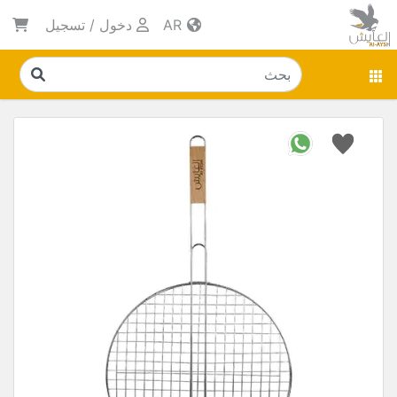
AR
دخول
/
تسجيل