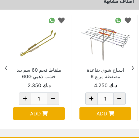
اصناف مشابهة
›
‹
اسياخ شوي بقاعدة
ملقاط فحم 60 سم بيد
مصفطة مربع 6
خشب ذهبي 60G
حبةZDBQ-811
د.ك
4.250
د.ك
2.350
ADD
ADD