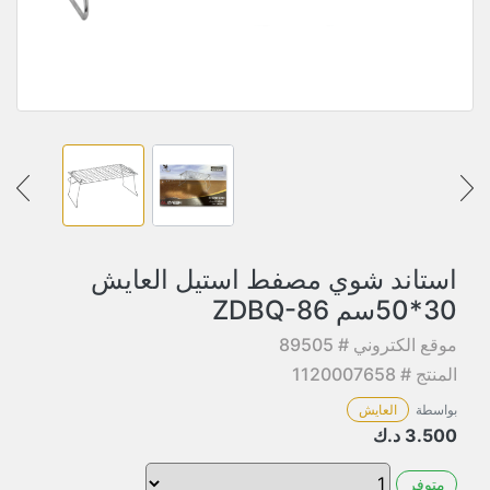
استاند شوي مصفط استيل العايش
30*50سم ZDBQ-86
موقع الكتروني # 89505
المنتج # 1120007658
بواسطة
العايش
3.500
د.ك
متوفر