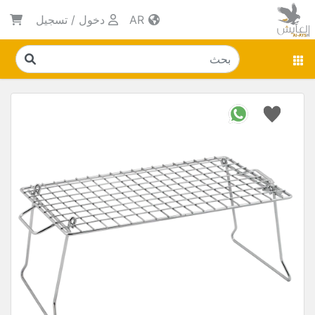
AR
دخول
/
تسجيل