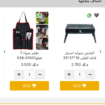
اصناف مشابهة
›
‹
العايش شواية استيل
طقم شواء 7
قابلة للطي 19*27*35
قطع01001-038
سم YF-HG01
د.ك
2.750
د.ك
3.500
ADD
ADD