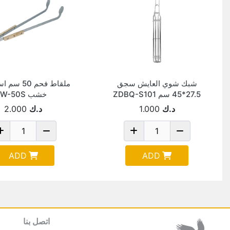
شبك شوي العايش سجق
ملقاط فحم 50 
27.5*45 سم ZDBQ-S101
خشب W-50S
د.ك
1.000
د.ك
2.000
ADD
ADD
اتصل بنا