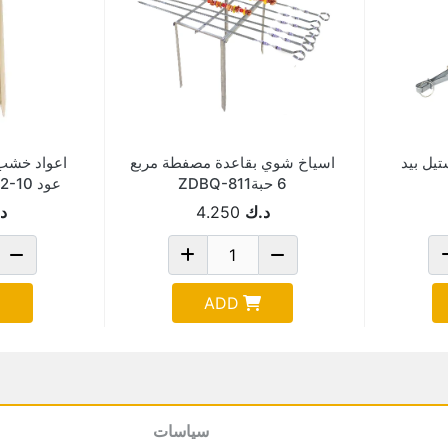
سم استيل بيد
اسياخ شوي بقاعدة مصفطة مربع
6 حبةZDBQ-811
عود SKEWERS-16602-10
د.ك
4.250
د
ADD
سياسات