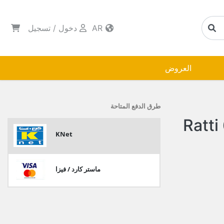
AR
دخول
/
تسجيل
العروض
طرق الدفع المتاحة
سيخ شوي كباب 15*610 Ratti
KNet
ماستر كارد / فيزا