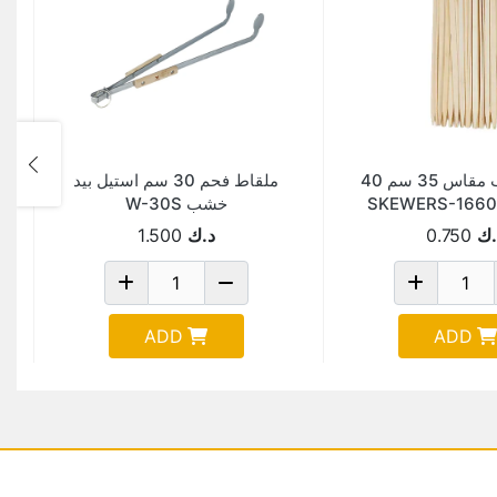
اعواد خشب مقاس 35 سم 40
ملقاط فحم 30 سم استيل بيد
خشب W-30S
.ك
0.750
د.ك
1.500
ADD
ADD