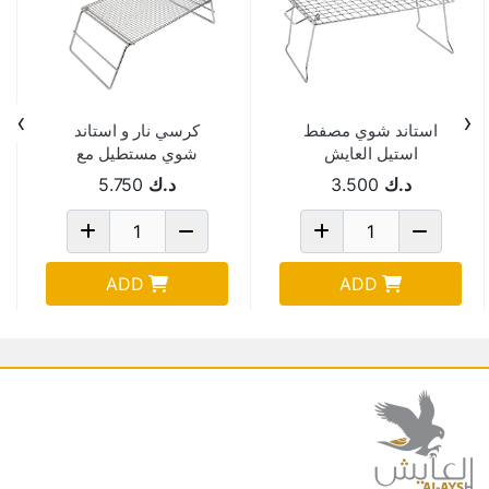
›
‹
استاند شوي مصفط
كرسي نار و استاند
استيل العايش
شوي مستطيل مع
30*50سم ZDBQ-86
جراب 50*47سم
د.ك
3.500
د.ك
5.750
2092B
ADD
ADD