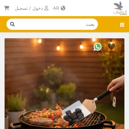
AR
دخول
/
تسجيل