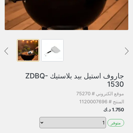
جاروف استيل بيد بلاستيك ZDBQ-
1530
موقع الكتروني # 75270
المنتج # 1120007696
1.750
د.ك
متوفر