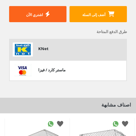
أضف إلى السلة
اشتري الآن
طرق الدفع المتاحة
KNet
ماستر كارد / فيزا
اصناف مشابهة