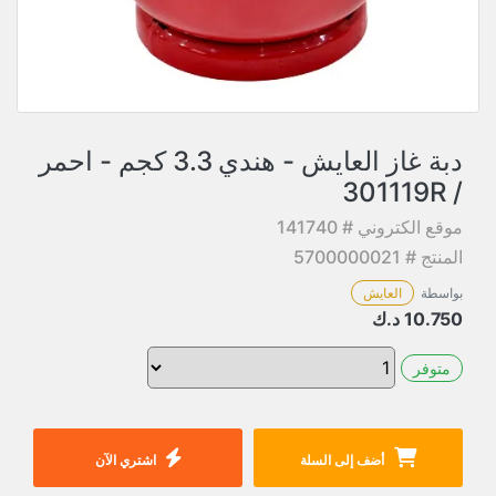
دبة غاز العايش - هندي 3.3 كجم - احمر
/ 301119R
موقع الكتروني # 141740
المنتج # 5700000021
بواسطة
العايش
10.750
د.ك
متوفر
أضف إلى السلة
اشتري الآن