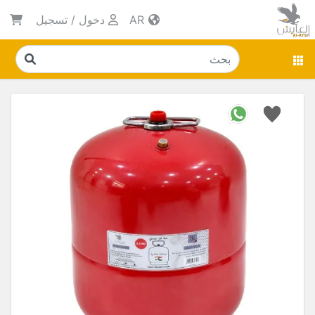
AR
دخول
/
تسجيل