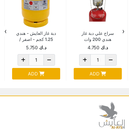
›
‹
سراج علي دبة غاز
دبة غاز العايش - هندي
هندي 200 وات
1.25 كجم - اصفر /
101119Y
/522119
د.ك
4.750
د.ك
5.750
ADD
ADD