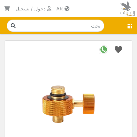
AR
دخول
/
تسجيل