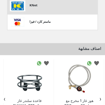
KNet
ماستر كارد / فيزا
اصناف مشابهة
›
‹
هوز غاز 1 مخرج مع
قاعدة سلندر غاز