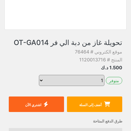
تحويلة غاز من دبة الي فر OT-GA014
موقع الكتروني # 76464
المنتج # 1120013716
1.500
د.ك
متوفر
أضف إلى السلة
اشتري الآن
طرق الدفع المتاحة