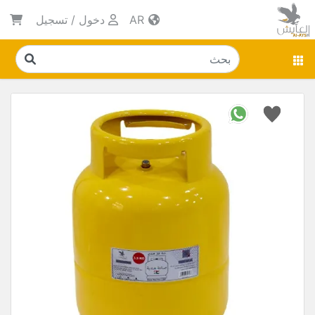
AR
دخول
/
تسجيل