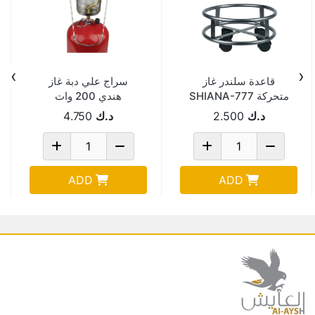
›
‹
قاعدة سلندر غاز
سراج علي دبة غاز
متحركة SHIANA-777
هندي 200 وات
/522119
د.ك
2.500
د.ك
4.750
ADD
ADD