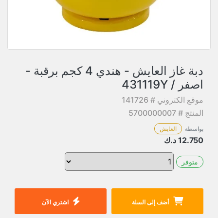
دبة غاز العايش - هندي 4 كجم برقبة -
اصفر / 431119Y
موقع الكتروني # 141726
المنتج # 5700000007
بواسطة
العايش
12.750
د.ك
متوفر
أضف إلى السلة
اشتري الآن