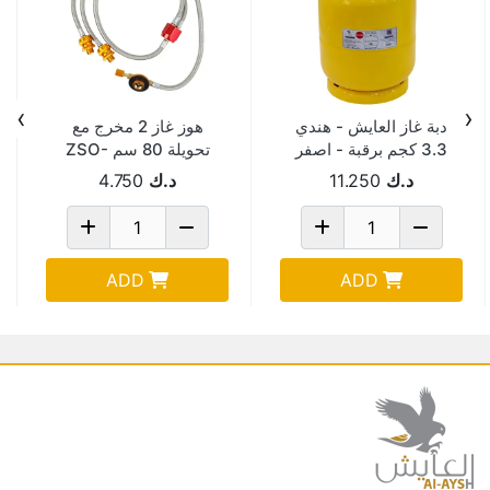
›
‹
دبة غاز العايش - هندي
هوز غاز 2 مخرج مع
3.3 كجم برقبة - اصفر
تحويلة 80 سم ZSO-
20
/ 331119Y
د.ك
11.250
د.ك
4.750
ADD
ADD