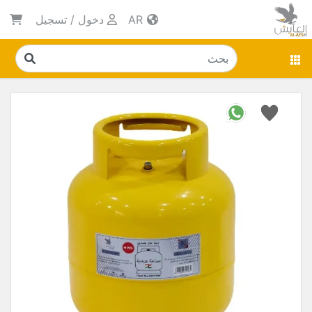
AR
دخول
/
تسجيل