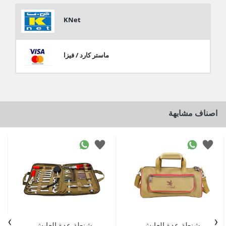
KNet
ماستر كارد / فيزا
اصناف مشابهة
›
‹
شنطة عدة العايش
شنطة عدة العايش