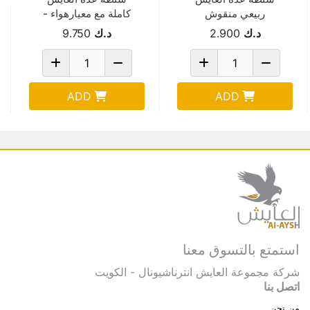
ربيعي منقوش
كاملة مع معيارهواء -
15.5*16*35 سم
TOOLSBAG-1
د.ك
2.900
د.ك
9.750
1082A
ADD
ADD
استمتع بالتسوق معنا
شركة مجموعة العايش انترناشيونال - الكويت
اتصل بنا
من نحن