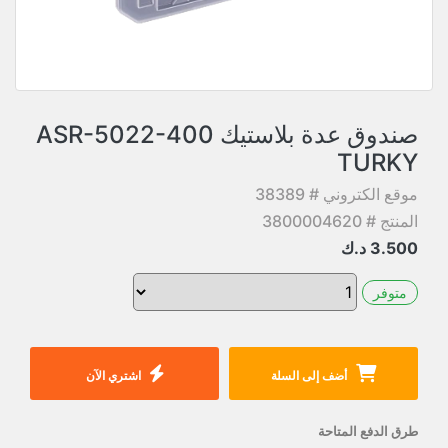
صندوق عدة بلاستيك ASR-5022-400
TURKY
موقع الكتروني # 38389
المنتج # 3800004620
3.500
د.ك
متوفر
أضف إلى السلة
اشتري الآن
طرق الدفع المتاحة