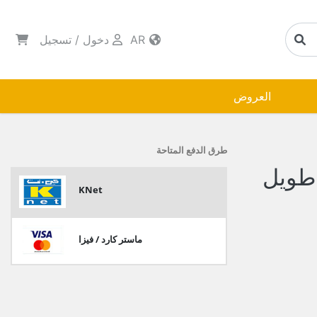
AR
دخول
/
تسجيل
العروض
طرق الدفع المتاحة
طويل
KNet
ماستر كارد / فيزا