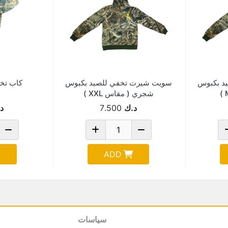
د بكبوس
سويت شيرت تخفي للصيد بكبوس
كاب تخ
شجري ( مقاس XXL )
د.ك
7.500
د
ADD
سياسات