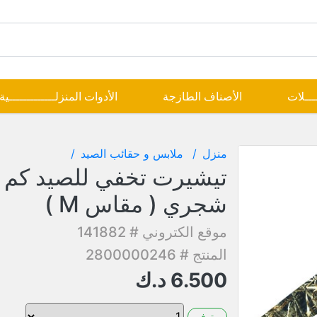
ــــلات
الأصناف الطازجة
الأدوات المنزلـــــــــــــية
منزل
ملابس و حقائب الصيد
تيشيرت تخفي للصيد كم 
شجري ( مقاس M )
موقع الكتروني # 141882
المنتج # 2800000246
6.500
د.ك
متوفر