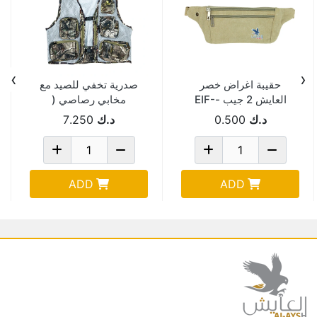
›
‹
حقيبة اغراض خصر
صدرية تخفي للصيد مع
العايش 2 جيب -EIF-
مخابي رصاصي (
19-97
مقاس M )
د.ك
0.500
د.ك
7.250
ADD
ADD