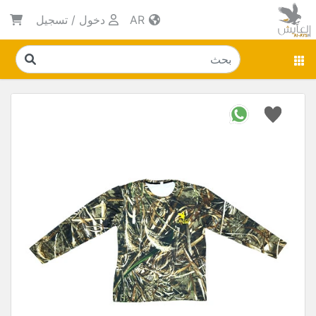
AR
دخول
/
تسجيل