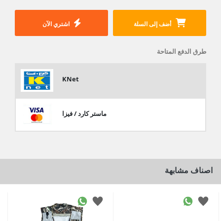
أضف إلى السلة
اشتري الآن
طرق الدفع المتاحة
KNet
ماستر كارد / فيزا
اصناف مشابهة