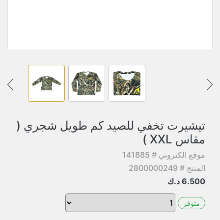
تيشيرت تخفي للصيد كم طويل شجري (
مقاس XXL )
موقع الكتروني # 141885
المنتج # 2800000249
6.500
د.ك
متوفر