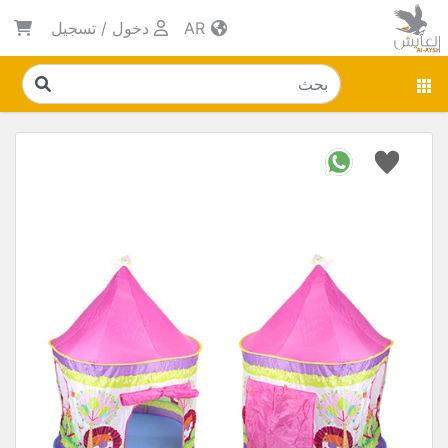
AR
دخول
/
تسجيل