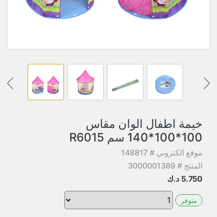
خيمة اطفال الوان مقاس
100*100*140 سم R6015
موقع الكتروني # 148817
المنتج # 3000001389
5.750
د.ك
متوفر