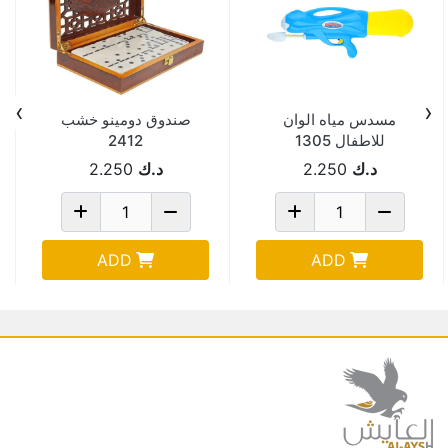
›
‹
مسدس مياه الوان
صندوق دومينو خشب
للاطفال 1305
2412
د.ك
2.250
د.ك
2.250
ADD
ADD