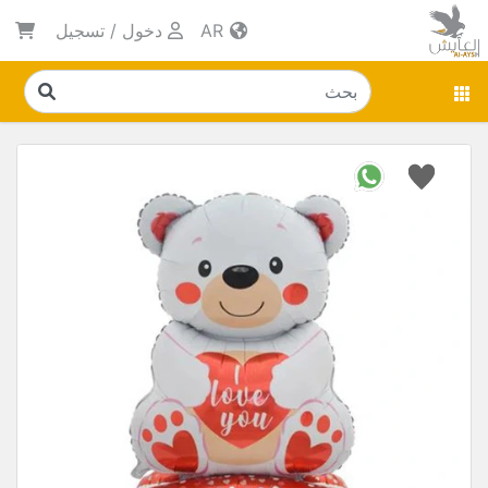
AR
دخول
/
تسجيل