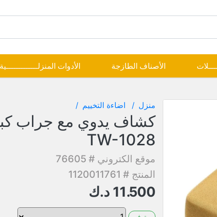
ــــلات
الأصناف الطازجة
الأدوات المنزلـــــــــــــية
منزل
اضاءة التخييم
كشاف يدوي مع جراب كبي
TW-1028
موقع الكتروني # 76605
المنتج # 1120011761
11.500
د.ك
متوفر