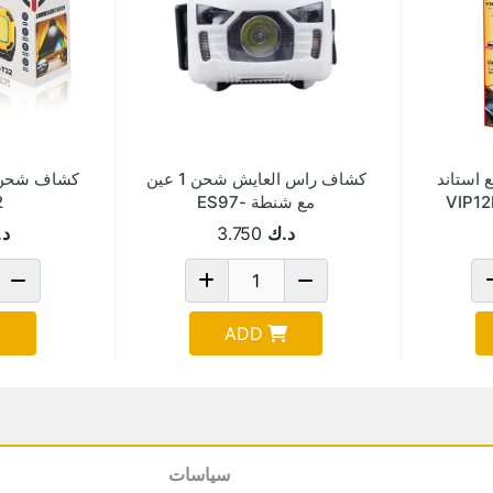
يحة مع استاند
كشاف راس العايش شحن 1 عين
مع شنطة -ES97
2
د.ك
3.750
د.
ADD
سياسات