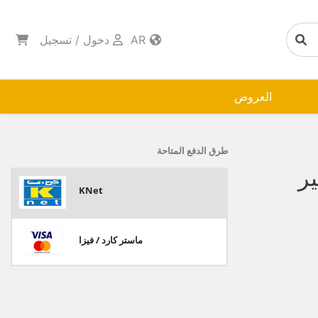
AR
دخول
/
تسجيل
العروض
طرق الدفع المتاحة
ر
KNet
ماستر كارد / فيزا