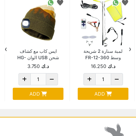
›
‹
لمبة سنارة 2 شريحة
ايس كاب مع كشاف
وسط FR-12-360
شحن USB الوان HG-
HL106B
د.ك
16.250
د.ك
3.750
ADD
ADD