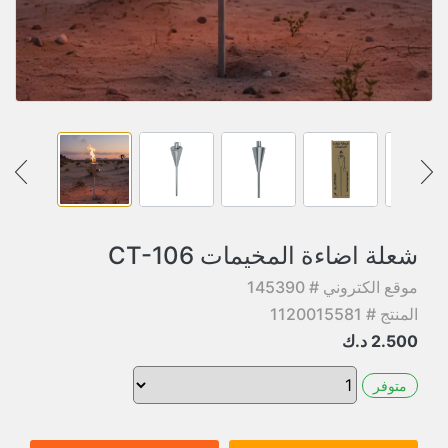
شعلة اضاءة المخيمات CT-106
موقع الكتروني # 145390
المنتج # 1120015581
2.500
د.ك
متوفر