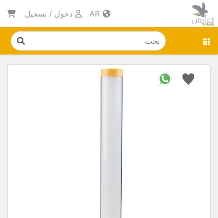
AR
دخول
/
تسجيل