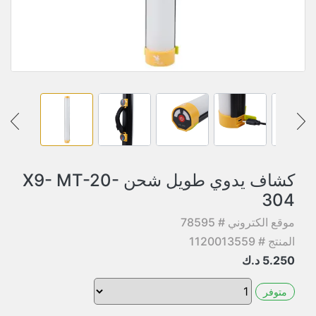
كشاف يدوي طويل شحن X9- MT-20-
304
موقع الكتروني # 78595
المنتج # 1120013559
5.250
د.ك
متوفر