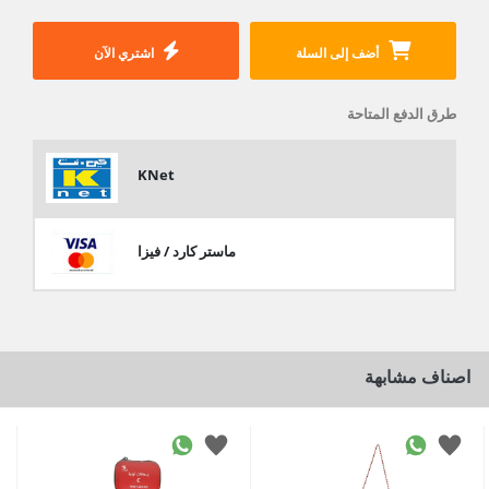
أضف إلى السلة
اشتري الآن
طرق الدفع المتاحة
KNet
ماستر كارد / فيزا
اصناف مشابهة