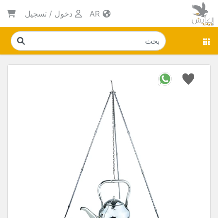
AR
دخول
/
تسجيل