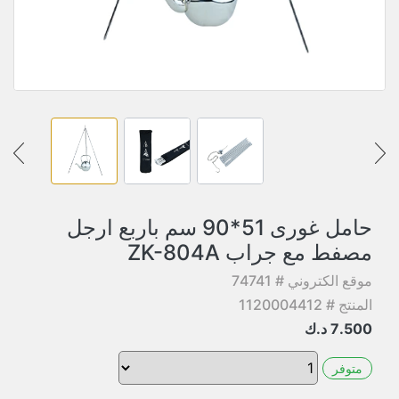
حامل غورى 51*90 سم باربع ارجل
مصفط مع جراب ZK-804A
موقع الكتروني # 74741
المنتج # 1120004412
7.500
د.ك
متوفر