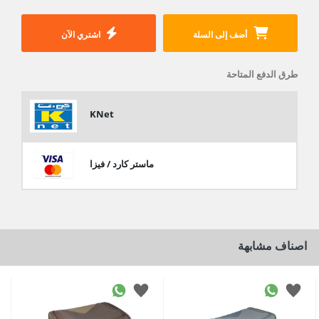
أضف إلى السلة
اشتري الآن
طرق الدفع المتاحة
KNet
ماستر كارد / فيزا
اصناف مشابهة