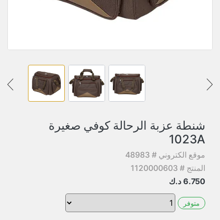
شنطة عزبة الرحالة كوفي صغيرة
1023A
موقع الكتروني # 48983
المنتج # 1120000603
6.750
د.ك
متوفر