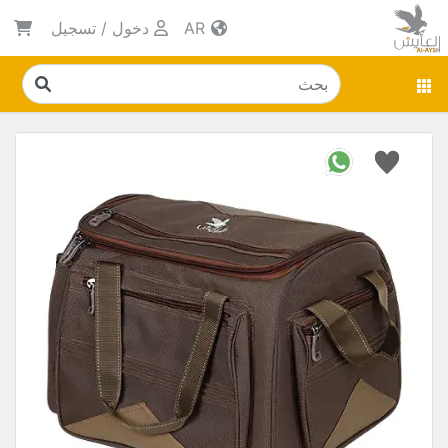
AR
دخول
/
تسجيل