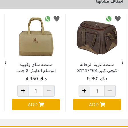
اصناف مشابهة
›
‹
شنطة عزبة الرحالة
شنطة شاى وقهوة
كوفي كبير 64*47*31
الوسام العايش 2 جنب
سم 1023C
AF 1016
د.ك
9.750
د.ك
4.950
ADD
ADD