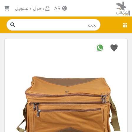
AR
دخول
/
تسجيل