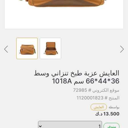
العايش عزبة طبخ تنزاني وسط
36*44*66 سم 1018A
موقع الكتروني # 72985
المنتج # 1120001823
بواسطة
العايش
13.500
د.ك
متوفر