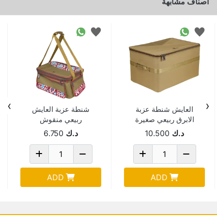
اصناف مشابهة
›
‹
العايش شنطة عزبة
شنطة عزبة العايش
الابرق ربيعي صغيرة
ربيعي منقوش
1019B
30*31*45 سم
د.ك
10.500
د.ك
6.750
1093B
ADD
ADD