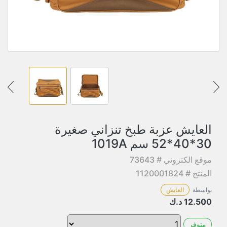
العايش عزبة طبخ تنزاني صغيرة
30*40*52 سم 1019A
موقع الكتروني # 73643
المنتج # 1120001824
بواسطة
العايش
12.500
د.ك
متوفر