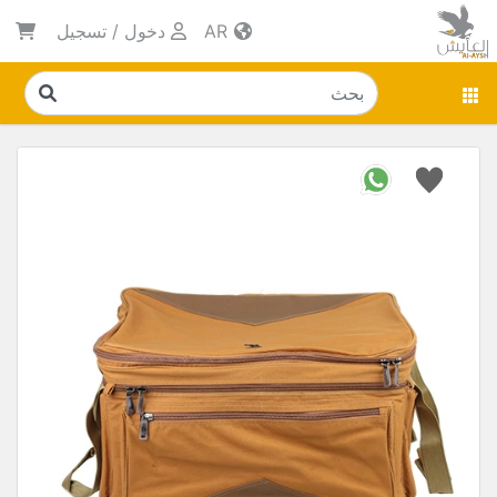
AR
دخول
/
تسجيل